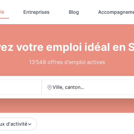
is
Entreprises
Blog
Accompagneme
ez votre emploi idéal en 
13'548 offres d'emploi actives
Ville, canton...
ux d'activité