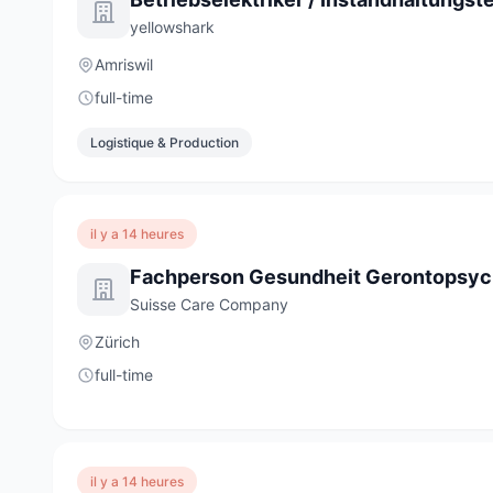
yellowshark
Amriswil
full-time
Logistique & Production
il y a 14 heures
Suisse Care Company
Zürich
full-time
il y a 14 heures