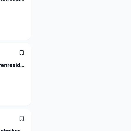
Abteilungsleitung in gepflegter Seniorenresidenz (100%)
Betriebselektriker / Instandhaltungstechniker Industrie 80-100% (m/w)