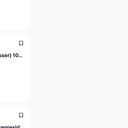
Vertriebsprojektleiter Anlagebau (Wasser) 100% (m/w/d)
Abteilungsleitung in gepflegter Seniorenresidenz (100%)