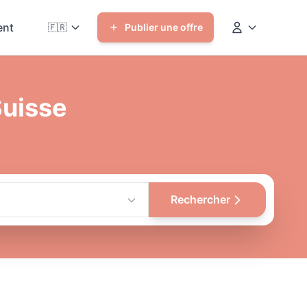
nt
🇫🇷
Publier une offre
Suisse
Rechercher