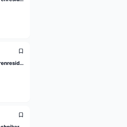
Abteilungsleitung in gepflegter Seniorenresidenz (100%)
Betriebselektriker / Instandhaltungstechniker Industrie 80-100% (m/w)