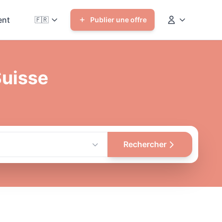
nt
🇫🇷
Publier une offre
Suisse
Rechercher