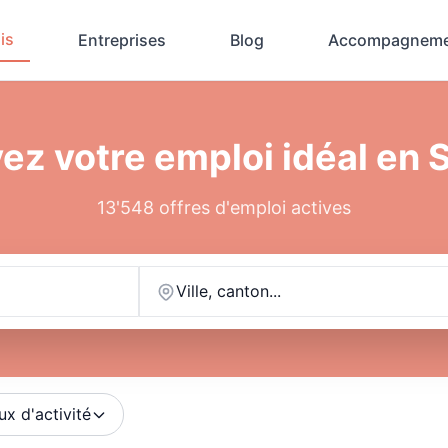
is
Entreprises
Blog
Accompagneme
ez votre emploi idéal en 
13'548 offres d'emploi actives
Ville, canton...
ux d'activité