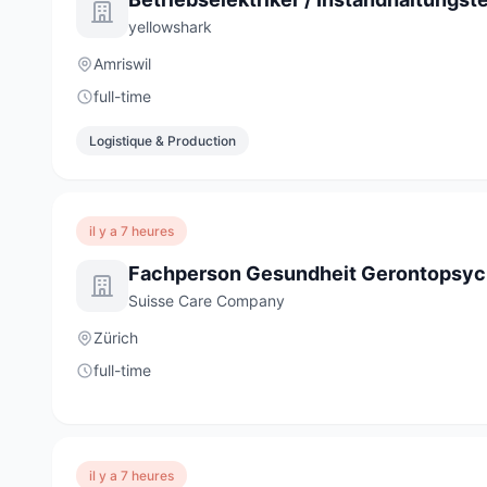
yellowshark
Amriswil
full-time
Logistique & Production
il y a 7 heures
Suisse Care Company
Zürich
full-time
il y a 7 heures