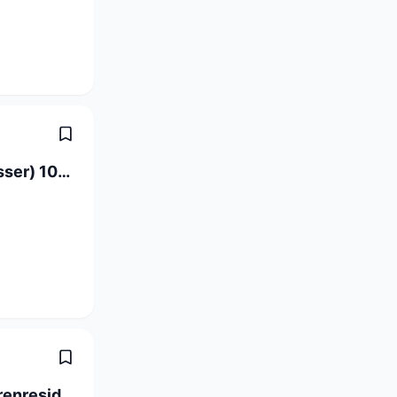
Vertriebsprojektleiter Anlagebau (Wasser) 100% (m/w/d)
Abteilungsleitung in gepflegter Seniorenresidenz (100%)