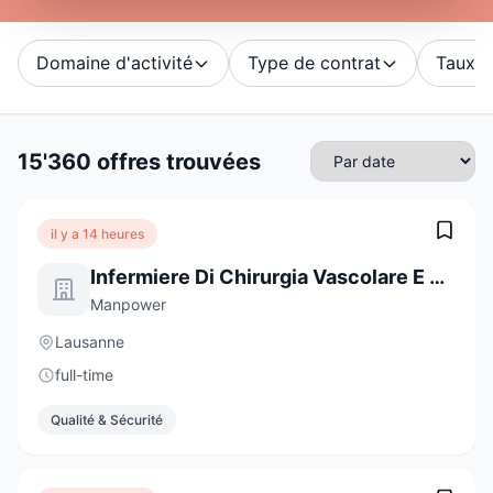
Domaine d'activité
Type de contrat
Taux d'
15'360 offres trouvées
il y a 14 heures
Infermiere Di Chirurgia Vascolare E Cardiaca
Manpower
Lausanne
full-time
Qualité & Sécurité