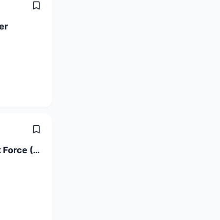
er
Compliance Monitoring Analyst - Task Force (6-Month Contract)