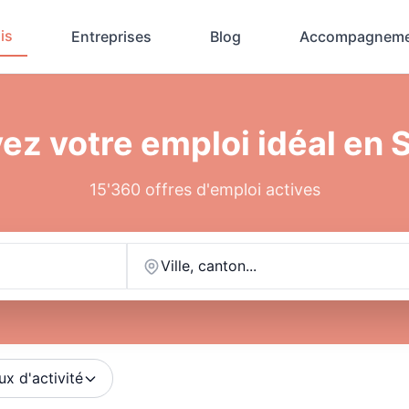
is
Entreprises
Blog
Accompagneme
ez votre emploi idéal en 
15'360 offres d'emploi actives
Ville, canton...
ux d'activité