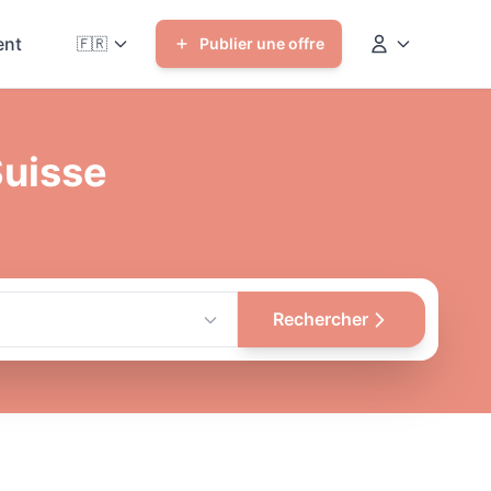
nt
🇫🇷
Publier une offre
Suisse
Rechercher